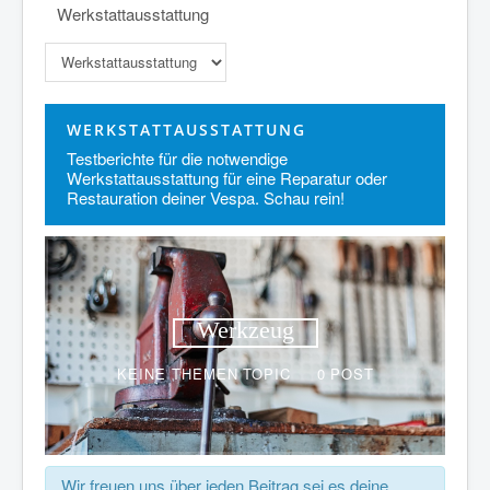
Werkstattausstattung
WERKSTATTAUSSTATTUNG
Testberichte für die notwendige
Werkstattausstattung für eine Reparatur oder
Restauration deiner Vespa. Schau rein!
Keine Themen
Werkzeug
KEINE THEMEN
TOPIC
0
POST
Wir freuen uns über jeden Beitrag sei es deine