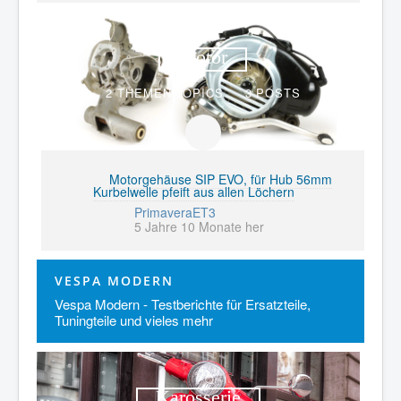
Motor
2 THEMEN
TOPICS
3
POSTS
Motorgehäuse SIP EVO, für Hub 56mm
Kurbelwelle pfeift aus allen Löchern
PrimaveraET3
5 Jahre 10 Monate her
VESPA MODERN
Vespa Modern - Testberichte für Ersatzteile,
Tuningteile und vieles mehr
Karosserie