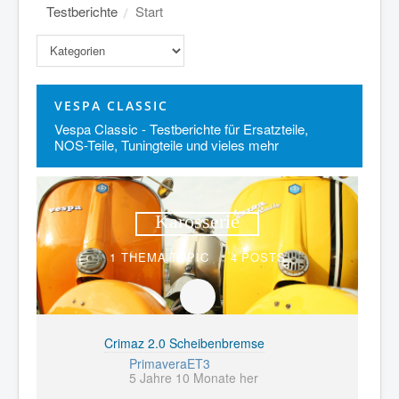
Testberichte
Start
VESPA CLASSIC
Vespa Classic - Testberichte für Ersatzteile,
NOS-Teile, Tuningteile und vieles mehr
Karosserie
1 THEMA
TOPIC
4
POSTS
Crimaz 2.0 Scheibenbremse
PrimaveraET3
5 Jahre 10 Monate her