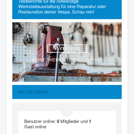
Testberichte für die notwendige
Werkstattausstattung für eine Reparatur oder
Restauration deiner Vespa. Schau rein!
Keine Themen
Werkzeug
KEINE THEMEN
TOPIC
0
POST
MITGLIEDER
Benutzer online:
0
Mitglieder und
1
Gast online